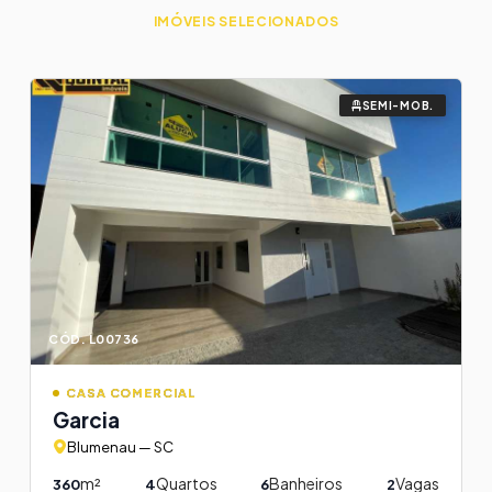
IMÓVEIS SELECIONADOS
SEMI-MOB.
CÓD. L00736
CASA COMERCIAL
Garcia
Blumenau — SC
m²
Quartos
Banheiros
Vagas
360
4
6
2