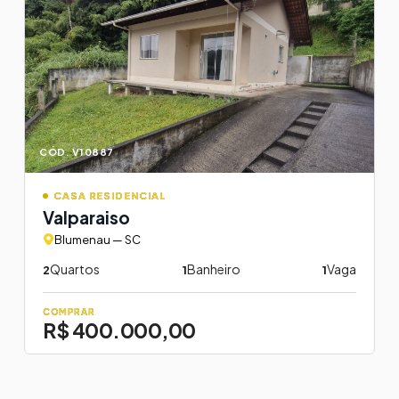
CÓD. V10887
CASA RESIDENCIAL
Valparaiso
Blumenau — SC
Quartos
Banheiro
Vaga
2
1
1
COMPRAR
R$ 400.000,00