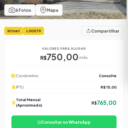
6 Fotos
Mapa
Compartilhar
Kitnet
L00079
VALORES PARA ALUGAR
750,00
R$
/mês
Condomínio
Consulte
IPTU
R$ 15,00
Total Mensal
765,00
R$
(Aproximado)
Consultar no WhatsApp